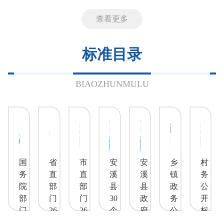
查看更多
标准目录
BIAOZHUNMULU
国
省
市
安
安
乡
村
务
直
直
溪
溪
镇
务
院
部
部
县
县
政
公
部
门
门
30
政
务
开
门
26
26
个
府
公
标
26
个
个
领
政
开
准