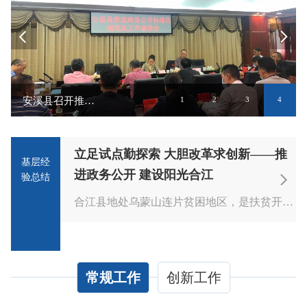
安溪县召开推进基层政务公开标准化规范化工作座谈会
1
2
3
4
齐争艳——全
立足试点勤探索 大胆改革求创新——推
基层经
化试点之公开
进政务公开 建设阳光合江
验总结
自全国基层政务公开“两化”试点工作开展以来，万源市始终坚持...
合江县地处乌蒙山连片贫困地区，是扶贫开发省级贫困县。自开展基...
常规工作
创新工作