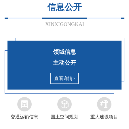
信息公开
个
领
领
域
务
标
目
领
域
域
标
公
准
录
域
标
标
准
开
目
XINXIGONGKAI
标
准
准
指
标
录
准
指
指
引
准
及
指
引
引
目
信
引
录
息
领域信息
公
开
主动公开
查看详情>


交通运输信息
国土空间规划
重大建设项目