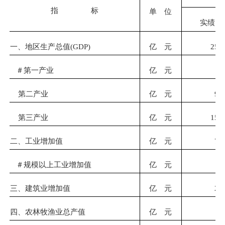
指 标
单 位
实绩
一、地区生产总值(GDP)
亿 元
254
＃第一产业
亿 元
3
第二产业
亿 元
98
第三产业
亿 元
152
二、工业增加值
亿 元
77
＃规模以上工业增加值
亿 元
—
三、建筑业增加值
亿 元
20
四、农林牧渔业总产值
亿 元
6