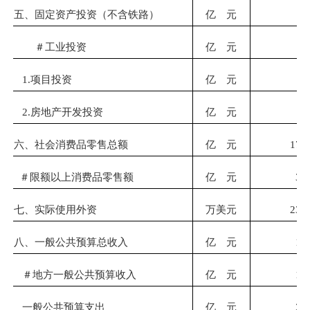
五、固定资产投资（不含铁路）
亿 元
—
＃工业投资
亿 元
—
1.项目投资
亿 元
—
2.房地产开发投资
亿 元
—
六、社会消费品零售总额
亿 元
175
＃
限额以上消费品零售额
亿 元
35
七、实际使用外资
万美元
236
八、一般公共预算总收入
亿 元
19
＃
地方
一般公共预算收入
亿 元
16
一般公共预算支出
亿 元
24