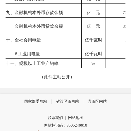
九、金融机构本外币存款余额
亿 元
735
金融机构本外币贷款余额
亿 元
858
十、全社会用电量
亿千瓦时
10
5
＃工业用电量
亿千瓦时
十一、规模以上工业产销率
%
8
（此件主动公开）
国家部委网站
省设区市网站
县市区网站
联系我们
|
网站地图
网站标识码：3505240010