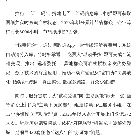
推行“一证一码”，搭建电子二维码信息库，扫描即可获取
图纸并实时查询产权状态，2025年以来累计节省群众、企业等
待时长3000小时，节约纸张超3万张。
“税费同缴”，通过闽政通App一次性缴清所有费用，系统
自动清分入库。“法拍e掌通”，竞买人“动动手指”即可完成全流
程交易。推出“远程委托”，异地群众可在线授权亲友代办登
记。数字技术的深度应用，推动不动产登记从“窗口办”向集成
化“指尖办”跨越，真正实现“数据多跑路、群众少跑腿”。
同时，服务提质，从“被动受理”向“主动赋能”跃升。变“坐
等群众上门”为“主动下沉赋能”，组建移动办证服务小组，在
12个乡镇设立流动受理点，2025年以来累计开展上门登记572
人次。针对历史遗留问题，依托“府院联动”机制成功破解翠湖
城一期项目420套住宅长达八年的“办证难”问题。