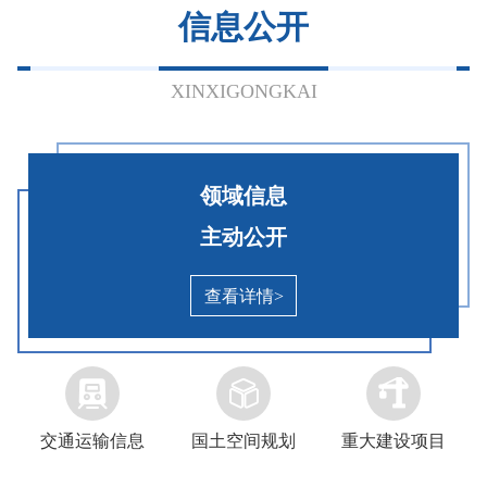
信息公开
个
领
领
域
务
标
目
领
域
域
标
公
准
录
域
标
标
准
开
目
XINXIGONGKAI
标
准
准
指
标
录
准
指
指
引
准
及
指
引
引
目
信
引
录
息
领域信息
公
开
主动公开
查看详情>


交通运输信息
国土空间规划
重大建设项目