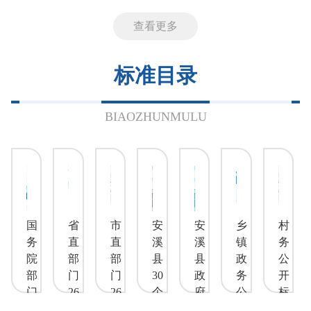
查看更多
标准目录
BIAOZHUNMULU
国
省
市
安
安
乡
村
务
直
直
溪
溪
镇
务
院
部
部
县
县
政
公
部
门
门
30
政
务
开
门
26
26
个
府
公
标
26
个
个
领
政
开
准