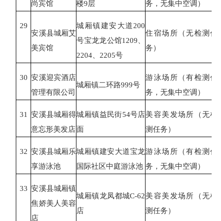
尚宾馆
楼9层
务，无集中空调）
29
城厢镇建安大道
200
安溪县城厢艾
住宿场所（无检测任
号宝龙龙公馆1209、
美宾馆
务）
2204、2205号
30
安溪迎宾酒店
游泳场所（有检测任
城厢镇二环路
999号
管理有限公司
务，无集中空调）
31
安溪县城厢得
城厢镇益民街
54号店
美容美发场所（无检
意忘形美发店
面
测任务）
32
安溪县城厢乐
城厢镇建安大道宝龙
游泳场所（有检测任
享游泳池
国际社区中庭游泳池
务，无集中空调）
33
安溪县城厢镇
城厢镇龙凤都城
C-62
美容美发场所（无检
焦娇美人美容
店
测任务）
店