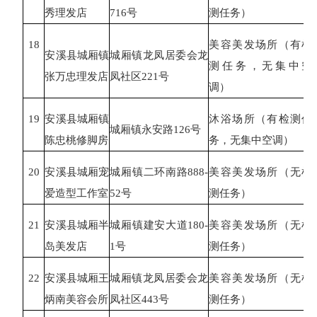
秀理发店
716号
测任务）
18
美容美发场所（有检
安溪县城厢镇
城厢镇龙凤居委会龙
测任务，无集中空
张万忠理发店
凤社区
221号
调）
19
安溪县城厢镇
沐浴场所（有检测任
城厢镇永安路
126号
陈忠桃修脚房
务，无集中空调）
20
安溪县城厢宠
城厢镇二环南路
888-
美容美发场所（无检
爱造型工作室
52号
测任务）
21
安溪县城厢半
城厢镇建安大道
180-
美容美发场所（无检
岛美发店
1号
测任务）
22
安溪县城厢王
城厢镇龙凤居委会龙
美容美发场所（无检
炳南美容会所
凤社区
443号
测任务）