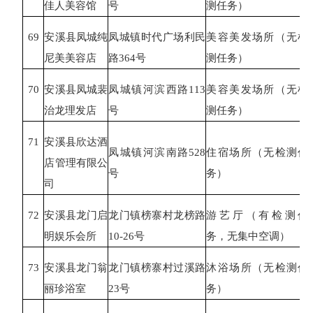
佳人美容馆
号
测任务）
69
安溪县凤城纯
凤城镇时代广场利民
美容美发场所（无检
尼美美容店
路
364号
测任务）
70
安溪县凤城裴
凤城镇河滨西路
113
美容美发场所（无检
治龙理发店
号
测任务）
71
安溪县欣达酒
凤城镇河滨南路
528
住宿场所（无检测任
店管理有限公
号
务）
司
72
安溪县龙门启
龙门镇榜寨村龙榜路
游艺厅（有检测任
明娱乐会所
10-26号
务，无集中空调）
73
安溪县龙门翁
龙门镇榜寨村过溪路
沐浴场所（无检测任
丽珍浴室
23号
务）