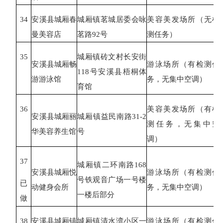
34
安溪县城厢春
城厢镇茗城居委会咏
美容美发场所（无检
曼美容店
茗路
92号
测任务）
35
城厢镇砖文村长安街
安溪县城厢畅
游泳场所（有检测任
118号安溪县梧桐体
游游泳馆
务，无集中空调）
育馆
36
美容美发场所（有检
安溪县城厢丽
城厢镇益民南路
31-2
测任务，无集中空
华美容养生馆
号
调）
37
城厢镇二环南路
168
安溪县城厢悦
游泳场所（有检测任
号铁观音广场一号楼
已
动健身会所
务，无集中空调）
一楼后部分
做
38
安溪县城厢镇
城厢镇清水湾小区一
游泳场所（有检测任