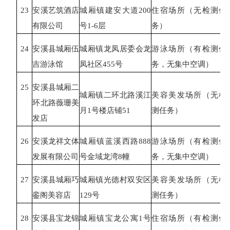
23
安溪艺筑酒店
城厢镇建安大道
200
住宿场所（无检测任
有限公司
号1-6层
务）
24
安溪县城厢伍
城厢镇龙凤居委会龙
游泳场所（有检测任
吉游泳馆
凤社区
455号
务，无集中空调）
25
安溪县城厢二
城厢镇二环北路溪江
美容美发场所（无检
环北路薇珊美
月
1号楼店铺51
测任务）
发店
26
安溪龙祥文体
城厢镇蓝溪西路
888
游泳场所（有检测任
发展有限公司
号金域龙湾8幢
务，无集中空调）
27
安溪县城厢巧
城厢镇光德村双安区
美容美发场所（无检
銮阁美容店
129号
测任务）
28
安溪县宝龙锦
城厢镇宝龙公寓
1号
住宿场所（有检测任