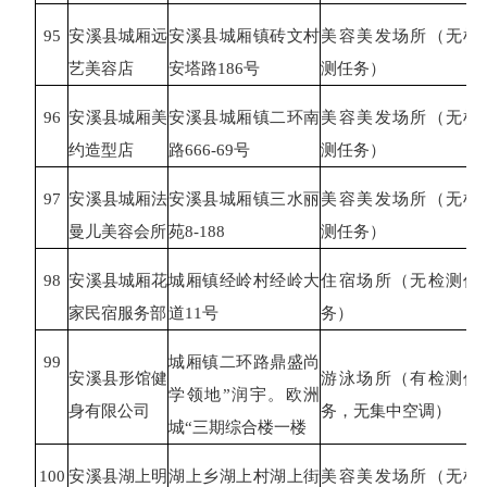
95
安溪县城厢远
安溪县城厢镇砖文村
美容美发场所（无检
艺美容店
安塔路
186号
测任务）
96
安溪县城厢美
安溪县城厢镇二环南
美容美发场所（无检
约造型店
路
666-69号
测任务）
97
安溪县城厢法
安溪县城厢镇三水丽
美容美发场所（无检
曼儿美容会所
苑
8-188
测任务）
98
安溪县城厢花
城厢镇经岭村经岭大
住宿场所（无检测任
家民宿服务部
道
11号
务）
99
城厢镇二环路鼎盛尚
安溪县形馆健
游泳场所（有检测任
学领地
”润宇。欧洲
身有限公司
务，无集中空调）
城“三期综合楼一楼
100
安溪县湖上明
湖上乡湖上村湖上街
美容美发场所（无检