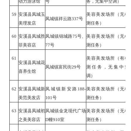
动力游泳馆
号
务，无集中空调）
59
安溪县凤城玉
美容美发场所（无检
凤城镇祥云路
337号
美理发店
测任务）
60
安溪县凤城胜
凤城镇锦城路
75号、
美容美发场所（无检
菲美容店
77号
测任务）
61
美容美发场所（有检
安溪县凤城花
凤城镇富民街
29号
测任务，无集中空
喜养生馆
调）
62
安溪县凤城新
凤城镇新安路
188-
美容美发场所（无检
美范美发店
101号
测任务）
63
安溪县凤城初
凤城镇金龙现代广场
美容美发场所（无检
之美美容店
D幢910室
测任务）