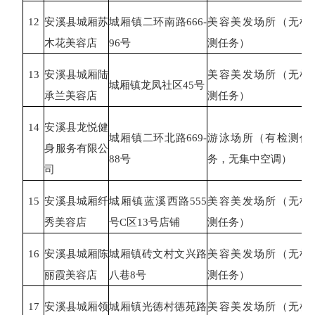
12
安溪县城厢苏
城厢镇二环南路
666-
美容美发场所（无检
木花美容店
96号
测任务）
13
安溪县城厢陆
美容美发场所（无检
城厢镇龙凤社区
45号
承兰美容店
测任务）
14
安溪县龙悦健
城厢镇二环北路
669-
游泳场所（有检测任
身服务有限公
88号
务，无集中空调）
司
15
安溪县城厢纤
城厢镇蓝溪西路
555
美容美发场所（无检
秀美容店
号C区13号店铺
测任务）
16
安溪县城厢陈
城厢镇砖文村文兴路
美容美发场所（无检
丽霞美容店
八巷
8号
测任务）
17
安溪县城厢领
城厢镇光德村德苑路
美容美发场所（无检