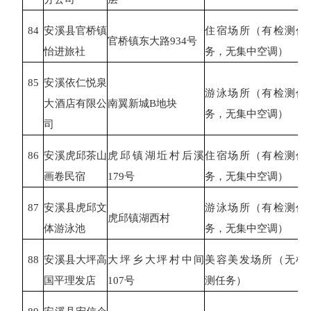
84
安溪县官桥镇
住宿场所（有检测任
官桥镇东大路
934号
怡进旅社
务，无集中空调）
85
安溪依仁悦泉
游泳场所（有检测任
大酒店有限公
南翼新城
B地块
务，无集中空调）
司
86
安溪虎邱茶山
虎邱镇湖坵村后溪
住宿场所（有检测任
画卷民宿
179号
务，无集中空调）
87
安溪县虎邱文
游泳场所（有检测任
虎邱镇湖西村
体游泳池
务，无集中空调）
88
安溪县大坪高
大坪乡大坪村中间
美容美发场所（无检
国平理发店
107号
测任务）