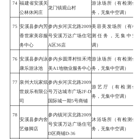
74
福建省安溪关
游泳场所（有检测任
龙门镇观山村
公林休闲庄
务，无集中空调）
75
安溪县参内芳
参内乡河滨北路
2009
美容美发场所（有检
香世家美容服
号安溪万达广场住宅
测任务，无集中空
务中心
A区36店
调）
76
安溪县参内泳
参内乡圆潭村恒禾湾
游泳场所（有检测任
康乐游泳池
美
A1地物业服务中心
务，无集中空调）
77
泉州大玩家炫
参内乡河滨北路
2009
游艺厅（有检测任
世娱乐有限公
号万达城市广场2F-D
务，无集中空调）
司
国际城一期5号商铺
78
参内镇河滨北路
2009
安溪县参内舍
沐浴场所（有检测任
号安溪万达广场住宅
艺修脚店
务，无集中空调）
D区商铺D-36