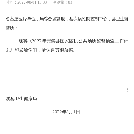
时间：2022-08-01 15:33
浏览量：
83
各基层医疗单位，局综合监督股，县疾病预防控制中心，县卫生监
督所：
现将《
2022年
安溪县国家随机公共场所监督抽查工作计
划
》印发
给
你们，请
认真贯彻
落实。
安
溪县卫生健康局
2022年8月1日