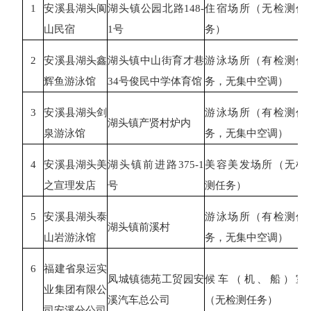
1
安溪县湖头阆
湖头镇公园北路
148-
住宿场所（无检测任
山民宿
1号
务）
2
安溪县湖头鑫
湖头镇中山街育才巷
游泳场所（有检测任
辉鱼游泳馆
34号俊民中学体育馆
务，无集中空调）
3
安溪县湖头剑
游泳场所（有检测任
湖头镇产贤村炉内
泉游泳馆
务，无集中空调）
4
安溪县湖头美
湖头镇前进路
375-1
美容美发场所（无检
之宣理发店
号
测任务）
5
安溪县湖头泰
游泳场所（有检测任
湖头镇前溪村
山岩游泳馆
务，无集中空调）
6
福建省泉运实
凤城镇德苑工贸园安
候车（机、船）室
业集团有限公
溪汽车总公司
（无检测任务）
司安溪分公司