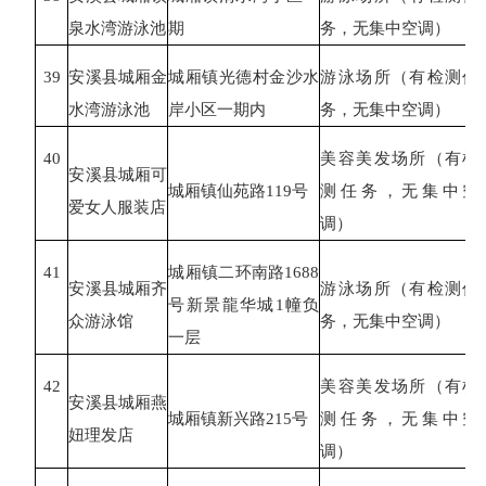
泉水湾游泳池
期
务，无集中空调）
39
安溪县城厢金
城厢镇光德村金沙水
游泳场所（有检测任
水湾游泳池
岸小区一期内
务，无集中空调）
40
美容美发场所（有检
安溪县城厢可
城厢镇仙苑路
119号
测任务，无集中空
爱女人服装店
调）
41
城厢镇二环南路
1688
安溪县城厢齐
游泳场所（有检测任
号新景龍华城1幢负
众游泳馆
务，无集中空调）
一层
42
美容美发场所（有检
安溪县城厢燕
城厢镇新兴路
215号
测任务，无集中空
妞理发店
调）