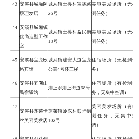
43
安溪县城厢阿
城厢镇土楼村宝德路
美容美发场所（无检
毅理发店
26号
测任务）
44
安溪县城厢镇
城厢镇土楼村益民街
美容美发场所（无检
优尚造型工作
18号
测任务）
室
45
安溪县宝龙欧
城厢镇建安大道宝龙
住宿场所（无检测任
格宾馆
公寓
4号楼三楼
务）
46
安溪县五阆山
住宿场所（有检测任
湖上乡湖上街道
68号
民宿驿站
务，无集中空调）
47
美容美发场所（有检
安溪县蓬莱卡
蓬莱镇岭东村彭圩街
测任务，无集中空
丝美容美发店
102号
调）
48
安溪县剑斗剑
住宿场所（有检测任