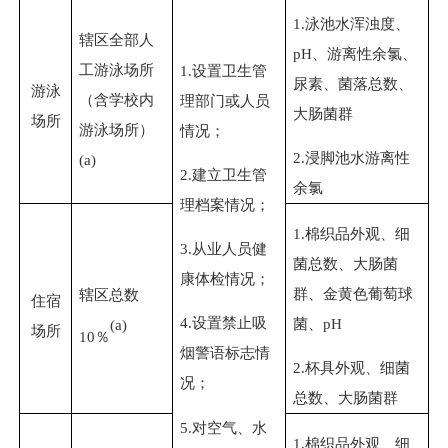
1.
泳池水浑浊度、
辖区全部人
pH
、游离性余氯、
工游泳场所
1.
设置卫生管
尿素、菌落总数、
游泳
（含学校内
理部门或人员
大肠菌群
场所
游泳场所）
情况；
2.
浸脚池水游离性
(a)
2.
建立卫生管
余氯
理档案情况；
1.
棉织品外观、细
3.
从业人员健
菌总数、大肠菌
康体检情况；
群、金黄色葡萄球
辖区总数
住宿
4.
设置禁止吸
菌、
pH
(a)
场所
10
％
烟警语标志情
2.
杯具外观、细菌
况；
总数、大肠菌群
5.
对空气、水
1.
棉织品外观、细