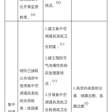
(b)
情况。
位开展监督
(a)
检查。
1.
建立集中空
调通风系统卫
(c)
生档案；
2.
建立预防空
气传播性疾病
辖区已抽取
应急预案情
公共场所中
(c)
况；
使用集中空
1.
风管内表面积尘
调通风系统
3.
开展集中空
量、细菌总数、真
的全部检
调通风系统卫
(f)
集中
菌总数
查；按国家
生检测或卫生
空调