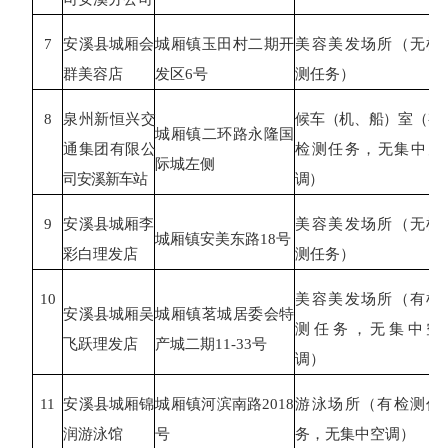
7
安溪县城厢会
城厢镇玉田村二期开
美容美发场所（无检
群美容店
发区
6号
测任务）
8
泉州新恒兴交
候车（机、船）室（有
城厢镇二环路永隆国
通集团有限公
检测任务，无集中空
际城左侧
司安溪新车站
调）
9
安溪县城厢李
美容美发场所（无检
城厢镇安美东路
18号
彩白理发店
测任务）
10
美容美发场所（有检
安溪县城厢吴
城厢镇茗城居委会特
测任务，无集中空
飞跃理发店
产城二期
11-33号
调）
11
安溪县城厢锦
城厢镇河滨南路
2018
游泳场所（有检测任
润游泳馆
号
务，无集中空调）