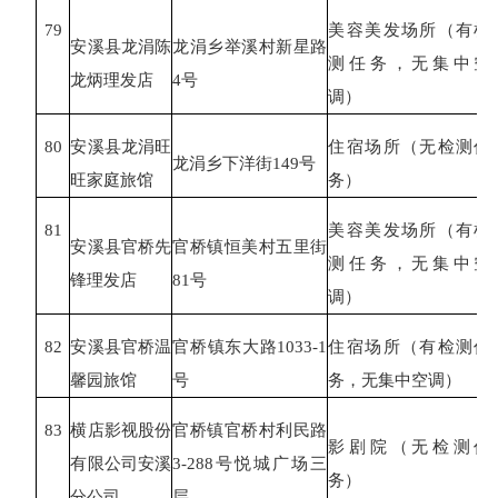
79
美容美发场所（有检
安溪县龙涓陈
龙涓乡举溪村新星路
测任务，无集中空
龙炳理发店
4号
调）
80
安溪县龙涓旺
住宿场所（无检测任
龙涓乡下洋街
149号
旺家庭旅馆
务）
81
美容美发场所（有检
安溪县官桥先
官桥镇恒美村五里街
测任务，无集中空
锋理发店
81号
调）
82
安溪县官桥温
官桥镇东大路
1033-1
住宿场所（有检测任
馨园旅馆
号
务，无集中空调）
83
横店影视股份
官桥镇官桥村利民路
影剧院（无检测任
有限公司安溪
3-288号悦城广场三
务）
分公司
层