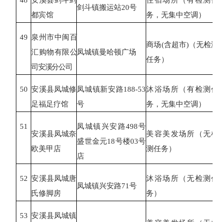
剑斗镇搬运站
20号
都宾馆
务，无集中空调）
49
泉州市中闽百
商场
(含超市)（无检测
汇购物有限公
凤城镇曼哈顿广场
任务）
司安溪分公司
50
安溪县凤城修
凤城镇新安路
188-53
沐浴场所（有检测任
足福足疗馆
号
务，无集中空调）
51
凤城镇兴安路
498号
安溪县凤城奈
美容美发场所（无检
盛世金元18号楼03号
欧美甲店
测任务）
店
52
安溪县凤城唐
沐浴场所（无检测任
凤城镇兴安路
71号
氏修脚房
务）
53
安溪县凤城镇