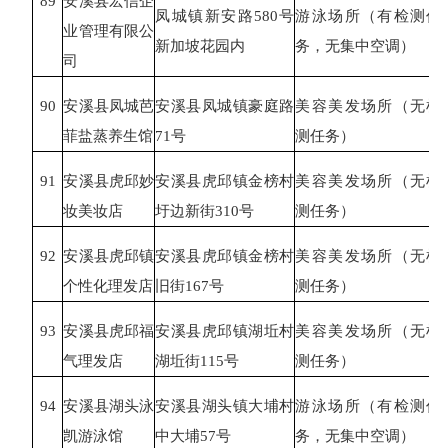
89
安溪县宏信企
凤城镇新安路
580号
游泳场所（有检测任
业管理有限公
新加坡花园内
务，无集中空调）
司
90
安溪县凤城芭
安溪县凤城镇豪庭路
美容美发场所（无检
菲盐蒸养生馆
71号
测任务）
91
安溪县虎邱妙
安溪县虎邱镇金榜村
美容美发场所（无检
妆美妆店
圩边新街
310号
测任务）
92
安溪县虎邱镇
安溪县虎邱镇金榜村
美容美发场所（无检
个性化理发店
旧街
167号
测任务）
93
安溪县虎邱福
安溪县虎邱镇湖坵村
美容美发场所（无检
气理发店
湖坵街
115号
测任务）
94
安溪县湖头泳
安溪县湖头镇大埔村
游泳场所（有检测任
凯游泳馆
中大埔
57号
务，无集中空调）