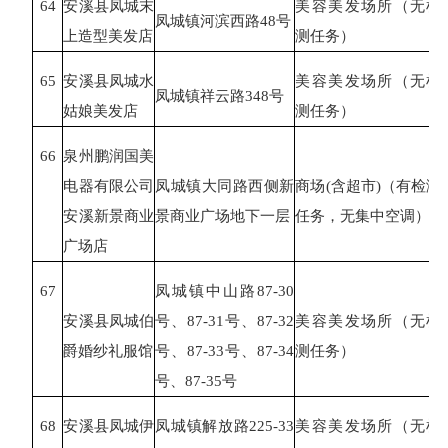
64
安溪县凤城末
美容美发场所（无检
凤城镇河滨西路
48号
上造型美发店
测任务）
65
安溪县凤城水
美容美发场所（无检
凤城镇祥云路
348号
姑娘美发店
测任务）
66
泉州鹏润国美
电器有限公司
凤城镇大同路西侧新
商场
(含超市)（有检测
安溪新景商业
景商业广场地下一层
任务，无集中空调）
广场店
67
凤城镇中山路
87-30
安溪县凤城伯
号、87-31号、87-32
美容美发场所（无检
爵婚纱礼服馆
号、87-33号、87-34
测任务）
号、87-35号
68
安溪县凤城伊
凤城镇解放路
225-33
美容美发场所（无检