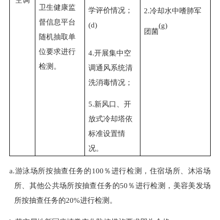
卫生健康监
学评价情况；
2.
冷却水中嗜肺军
督信息平台
(d)
(g)
团菌
随机抽取单
位要求进行
4.
开展集中空
检测。
调通风系统清
洗消毒情况；
5.
新风口、开
放式冷却塔依
标准设置情
况。
a.
游泳场所按抽查任务的
100
％进行检测，住宿场所、沐浴场
所、其他公共场所按抽查任务的
50
％进行检测，美容美发场
所按抽查任务的
20%
进行检测。