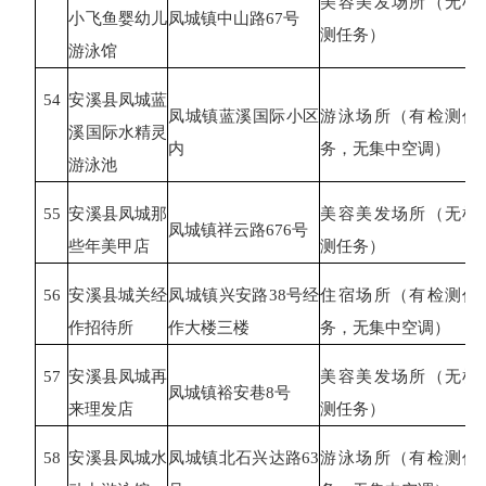
美容美发场所（无检
小飞鱼婴幼儿
凤城镇中山路
67号
测任务）
游泳馆
54
安溪县凤城蓝
凤城镇蓝溪国际小区
游泳场所（有检测任
溪国际水精灵
内
务，无集中空调）
游泳池
55
安溪县凤城那
美容美发场所（无检
凤城镇祥云路
676号
些年美甲店
测任务）
56
安溪县城关经
凤城镇兴安路
38号经
住宿场所（有检测任
作招待所
作大楼三楼
务，无集中空调）
57
安溪县凤城再
美容美发场所（无检
凤城镇裕安巷
8号
来理发店
测任务）
58
安溪县凤城水
凤城镇北石兴达路
63
游泳场所（有检测任