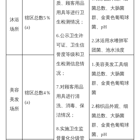
质、顾客用品
菌总数、大肠菌
用具等进行卫
群、金黄色葡萄球
辖区总数
5
％
沐浴
生检测情况；
菌、
pH
(a)
场所
6.
公示卫生许
2.
沐浴用水嗜肺军
可证、卫生信
团菌、池水浊度
誉度等级和卫
生检测信息情
1.
美容美发工具细
况；
菌总数、大肠菌
群、金黄色葡萄球
7.
对顾客用品
美容
菌
辖区总数
4
％
用具进行清
美发
(a)
洗、消毒、保
2.
棉织品外观、细
场所
洁情况；
菌总数、大肠菌
群、金黄色葡萄球
8.
实施卫生监
菌、
pH
督量化分级管