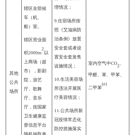
理情况；
辖区全部候
车（机、
9.
住宿场所按
船）室。
照《艾滋病防
治条例》放置
辖区营业面
安全套或者设
2
积
2000m
以
置安全套发售
上商场（超
室内空气中
CO
、
2
设施情况；
市），影剧
其他
甲醛、苯、甲苯、
10.
生活美容场
院，游艺
公共
(e)
二甲苯
所违法开展医
厅、歌舞
场所
疗美容情况；
厅、音乐
厅，按国家
11.
公共场所新
卫生健康监
冠疫情常态化
督信息平台
防控措施落实
随机抽取单