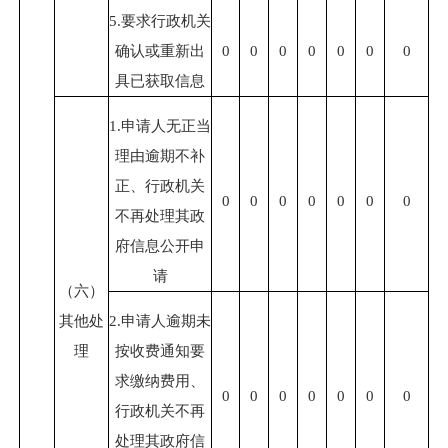
5.要求行政机关
确认或重新出
0
0
0
0
0
0
0
具已获取信息
1.申请人无正当
理由逾期不补
正、行政机关
0
0
0
0
0
0
0
不再处理其政
府信息公开申
请
（六）
其他处
2.申请人逾期未
理
按收费通知要
求缴纳费用、
0
0
0
0
0
0
0
行政机关不再
处理其政府信