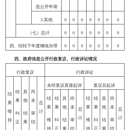
息公开申请
3.其他
0
0
0
0
0
0
0
（七）总计
0
0
0
0
0
0
0
四、结转下年度继续办理
0
0
0
0
0
0
0
四、政府信息公开行政复议、行政诉讼情况
行政复议
行政诉讼
未经复议直接起诉
复议后起诉
结
其
尚
结
结
结
其
尚
结
结
其
尚
果
他
未
果
总
果
果
他
未
果
果
他
未
总
总
维
计
纠
结
审
计
计
维
纠
结
审
维
纠
结
审
持
正
果
结
持
正
果
结
持
正
果
结