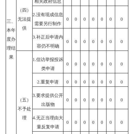
相关政府信息
（四）
2.没有现成信息
无法提
0
0
0
0
0
0
0
三、
需要另行制作
供
本年
3.补正后申请内
度办
0
0
0
0
0
0
0
容仍不明确
理结
果
1.信访举报投诉
0
0
0
0
0
0
0
类申请
2.重复申请
0
0
0
0
0
0
0
3.要求提供公开
（五）
0
0
0
0
0
0
0
出版物
不予处
理
4.无正当理由大
0
0
0
0
0
0
0
量反复申请