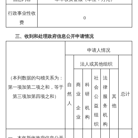
行政事业性收
0
费
三、收到和处理政府信息公开申请情况
申请人情况
法人或其他组织
（本列数据的勾稽关系为：
社
法
自
商
科
第一项加第二项之和，等于
会
律
然
业
研
总计
第三项加第四项之和）
公
服
其
人
益
务
他
企
机
组
机
业
构
织
构
一、本年新收政府信息公开