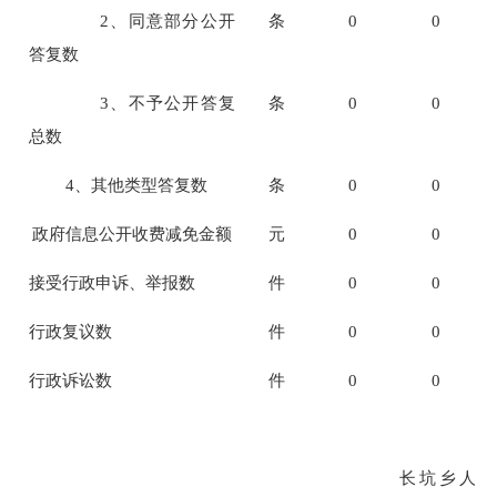
2、同意部分公开
条
0
0
答复数
3、
不予公开
答复
条
0
0
总数
4、其他类型答复数
条
0
0
政府信息公开收费减免金额
元
0
0
接受行政申诉、举报数
件
0
0
行政复议数
件
0
0
行政诉讼数
件
0
0
长坑乡人