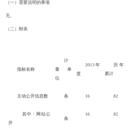
（一）需要说明的事项
无。
（二）附表
计
2013年
历年
指标名称
量 单
度
累计
位
主动公开信息数
条
16
82
其中：网站公
16
82
条
开