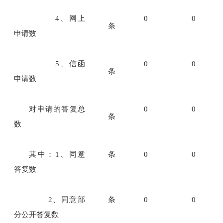
4、网上
0
0
条
申请数
5、信函
0
0
条
申请数
对申请的答复总
0
0
条
数
其中：1、同意
条
0
0
答复数
2、同意部
条
0
0
分公开答复数