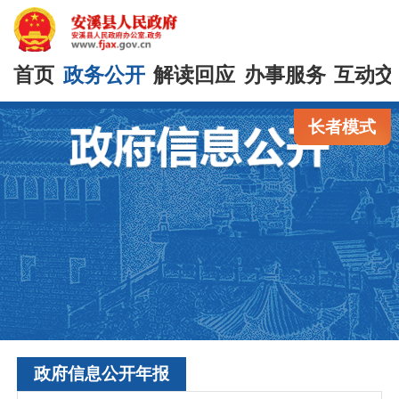
首页
政务公开
解读回应
办事服务
互动交
长者模式
政府信息公开年报