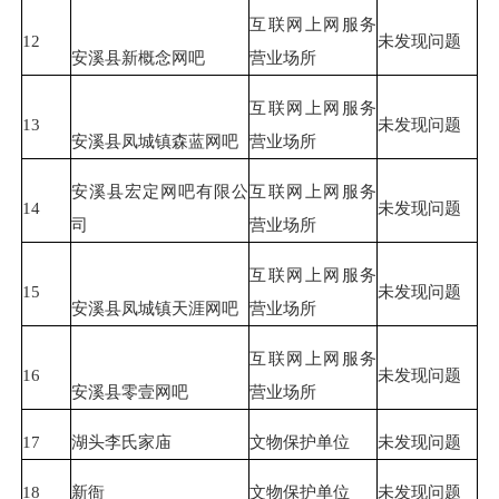
互联网上网服务
12
未发现问题
安溪县新概念网吧
营业场所
互联网上网服务
13
未发现问题
安溪县凤城镇森蓝网吧
营业场所
安溪县宏定网吧有限公
互联网上网服务
14
未发现问题
司
营业场所
互联网上网服务
15
未发现问题
安溪县凤城镇天涯网吧
营业场所
互联网上网服务
16
未发现问题
安溪县零壹网吧
营业场所
17
湖头李氏家庙
文物保护单位
未发现问题
18
新衙
文物保护单位
未发现问题