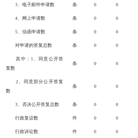
3
、电子邮件申请数
条
0
0
4
、网上申请数
条
0
0
5
、信函申请数
条
0
0
对申请的答复总数
条
0
0
其中：
1
、同意公开答
条
0
0
复数
2
、同意部分公开答复
条
0
0
数
3
、否决公开答复总数
条
0
0
行政复议数
件
0
0
行政诉讼数
件
0
0