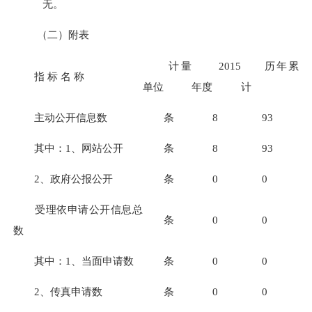
无。
（二）附表
计量
2015
历年
累
指
标
名
称
单位
年度
计
主动公开信息数
条
8
93
其中：
1
、网站公开
条
8
93
2
、政府公报公开
条
0
0
受理依申请公开信息总
条
0
0
数
其中：
1
、当面申请数
条
0
0
2
、传真申请数
条
0
0