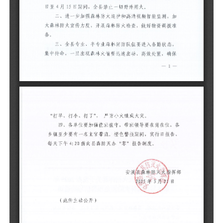
态
确
各
告