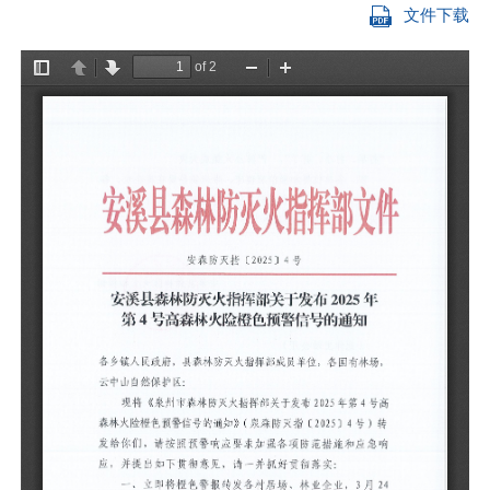
文件下载
场
森
转
响
日
加
准