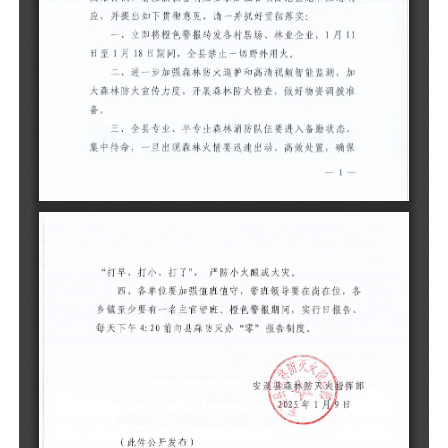
日
加
准
态
确
各
告