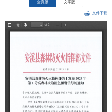
全真版
文字版
文件下载
各
云
火
你
提