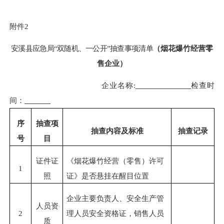
附件
2
安溪县应急
局
“双随机、一公开”
抽查事项清单
（
烟花爆竹
经营
零
售
企业）
企业名称
:
检查时
间：
序
抽查项
抽查内容及标准
抽查
记录
号
目
证件证
《烟花爆竹经营（零售）许可
1
照
证》是否悬挂在醒目位置
企业主要负责人、安全生产管
人员资
2
理人员安全资格证
，销售人员
质