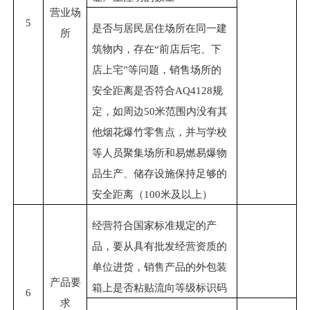
营业场
5
是否与居民居住场所在同一建
所
筑物内，存在
“前店后宅、下
店上宅”等问题，销售场所的
安全距离是否符合
AQ4128
规
定，如
周边
50
米范围内没有其
他烟花爆竹零售点，并与学校
等人员聚集场所和易燃易爆物
品生产、储存设施保持足够的
安全距离
（
100
米及以上）
经营符合国家标准规定的产
品，要从具有批发经营资质的
单位进货，
销售
产品
的外包装
产品要
箱上是否粘贴流向等级标识码
6
求