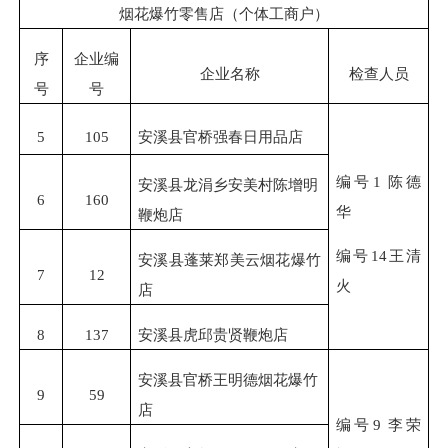
烟花爆竹零售店（个体
工商
户）
序
企业编
企业名称
检查人员
号
号
5
105
安溪县官桥强春日用品店
编
号
1 陈德
安溪县龙涓乡安美村陈增明
6
160
华
鞭炮店
编号
14王清
安溪县蓬莱郑美云烟花爆竹
7
12
火
店
8
137
安溪县虎邱贵贤鞭炮店
安溪县官桥王明德烟花爆竹
9
59
店
编
号
9 李荣