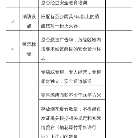
是否经过安全教育培训
消防设
应配备
至少
两具
5kg
以上的磷
3
施
酸铵盐干粉灭火器
是否悬挂广告牌，
危险区域内
警示标
4
按要求设置醒目的安全警示标
志
志
专店或专柜、专人经营，专柜
相对独立，安全通道畅通
零售场所面积不少于
10
平方米
存放烟花爆竹数量，不得超过
发证机关根据相关规定和实际
情况在《烟花爆竹零售许可
证》上注明的数量