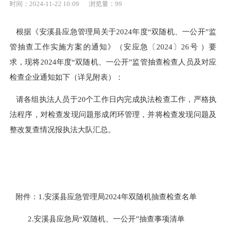
时间：2024-11-22 10:09
浏览量：
99
根据《
安溪县应急管理局关于
2024年度“双随机、一公开”监
管抽查工作实施方案的通知
》
（安应急
〔
20
24
〕
26
号
）
要
求，现将
2024年度“双随机、一公开”监管抽查
检查
人员及
对应
检查
企业通知如下
（详见附表）
：
请
各组
执法人员于
20
个工作日内
完成
执法检查工作，
严格执
法程序，对检查发现问题形成闭环管理，
并将检查
发现问题及
整改复查
情况
报执法大队汇总
。
附件：
1.安溪县应急管理局2024年双随机抽查检查名单
2.安溪县应急局“双随机、一公开”抽查事项清单