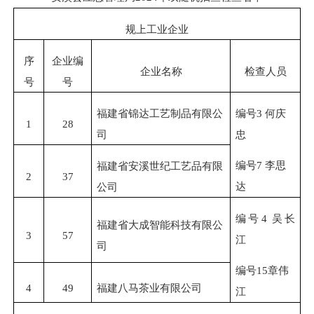
规上工业企业
序
企业编
企业名称
检查人员
号
号
福建省锦达工艺制品有限公
编号
3 何庆
1
28
司
忠
编号
7 李思
福建省安溪世纪工艺品有限
2
37
达
公司
编号
4 吴长
福建省大成智能科技有限公
3
57
江
司
编号
15章伟
4
49
福建八马茶业有限公司
江