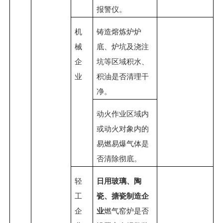
报警仪。
机
铸造熔炼炉炉
械
底、炉坑及浇注
企
坑等区域积水、
业
积油是否清理干
净。
动火作业区域内
或动火对象内的
易燃易爆气体是
否清除彻底。
轻
日用玻璃、陶
工
瓷、搪瓷制造企
企
业
燃气窑炉是否