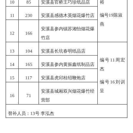
10
85
安溪县官桥王巧珍纸品店
裕
编号
19陈淑
11
230
安溪县感德木英烟花爆竹店
燕
安溪县参内镇苏湘怡烟花爆
12
166
竹店
13
104
安溪县长坑春明纸品店
编
号
11周宏
14
165
安溪县参内黄振鑫纸制品店
杰
15
117
安溪县虎邱桂绍鞭炮店
编号
16刘训
呈
安溪县城厢双兴烟花爆竹经
16
71
营部
替补人员：
13号 李泓杰