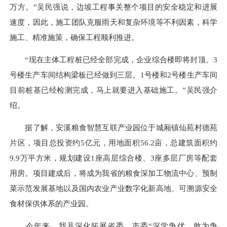
万方。”吴民强说，边坡工程事关整个项目的安全稳定和进展
速度，因此，施工团队克服雨天和复杂环境等不利因素，科学
施工、精准施策，确保工程顺利推进。
“现在主体工程桩已经全部完成，企业综合楼即将封顶。3
号楼生产车间结构梁板已经做到三层。1号楼和2号楼生产车间
目前桩基已经检测完成，马上就要进入基础施工。”吴民强介
绍。
据了解，安溪粮食智慧互联产业园位于城厢镇仙苑村德苑
片区，项目总投资约5亿元，用地面积56.2亩，总建筑面积约
9.9万平方米，规划建设1座高层综合楼、3座多层厂房等配套
用房。项目建成后，将成为我省的粮食深加工物流中心、预制
菜示范发展基地以及国内农业产业数字化新高地、可溯源安全
食材保供体系的产业园。
今年来，我县深化拓展省委、市委“深学争优、敢为争