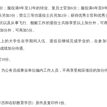
8分；服役满9年至12年的转业、复员士官加6分；服役满6年至8
兵另加3分；荣立三等功退役士兵另加2分；获得优秀士官和优秀
区以及从事飞行、舰艇工作的退役士兵除享受以上加分外，可
加分外，可再加5分。
历以上的大学生在学期间入伍、退役后继续完成学业的，在参
试成绩加分待遇。
过
10分。
）为公务员或事业单位编内工作人员，不再享受相应项目的加分
学历和在职教育学历）原件及复印件
1份。