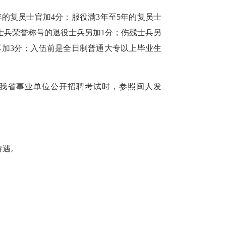
年的复员士官加4分；服役满3年至5年的复员士
士兵荣誉称号的退役士兵另加1分；伤残士兵另
再加3分；入伍前是全日制普通大专以上毕业生
加我省事业单位公开招聘考试时，参照闽人发
待遇。