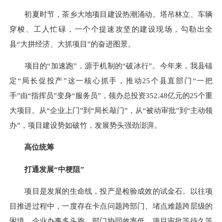
初夏时节，茶乡大地项目建设热潮涌动。塔吊林立、车辆
穿梭、工人忙碌，一个个提速攻坚的建设现场，勾勒出全
县“大拼经济、大抓项目”的奋进图景。
项目的“加速跑”，源于机制的“破冰行”。今年来，我县锚
定“局长促投产”这一核心抓手，推动25个县直部门“一把
手”由“指挥员”变身“服务员”，领办总投资352.48亿元的25个重
大项目。从“企业上门”到“局长敲门”，从“被动审批”到“主动领
办”，项目建设势如破竹，发展势头强劲澎湃。
高位统筹
打通发展“中梗阻”
项目是发展的生命线，投产是检验成效的试金石。以往项
目推进过程中，一度存在卡点问题跨部门、堵点难题跨层级的
困境，企业办事多头跑、部门协同效率低、项目审批等待久等