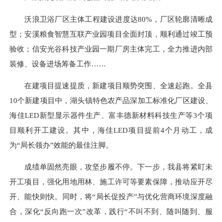
沃浪卫浴厂区主体工程建设进度达80%，厂区轮廓清晰成
型；安溪粮食智慧互联产业园项目全面封顶，顺利通过竣工预
验收；信安光谷科技产业园一期厂房主体完工，全力推进内部
装修、设备进场筹备工作……
在建项目提速提质，新建项目顺势突围、全速起跑。全县
10个新建项目中，湖头镇特色农产品深加工标准化厂区建设、
海佳LED新型显示器件生产、富丰德新材料科技生产等3个项
目顺利开工建设。其中，海佳LED项目提前4个月动工，成
为“局长领办”效能的最佳注脚。
成绩单固然亮眼，攻坚步履不停。下一步，我县将紧盯未
开工项目，强化用地用林、施工许可等要素保障，推动应开尽
开、能快则快。同时，将“局长促投产”与优化营商环境深度融
合，深化“反向跑一次”改革，践行“不叫不到、随叫随到、服