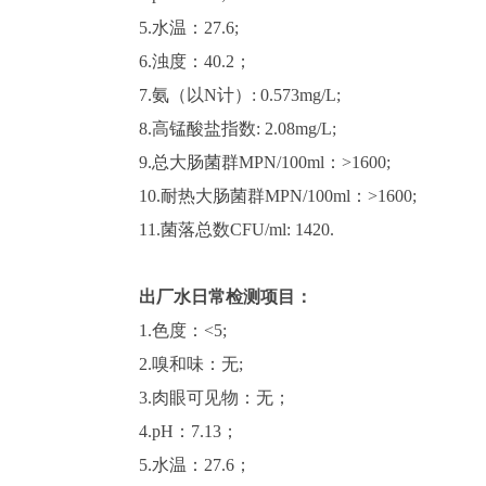
5.水温：27.6
;
6.浊度：40.2；
7.氨（以N计）
:
0.573
m
g/L;
8.高锰酸盐指数
:
2.08
mg/L;
9.总大肠菌群MPN/100ml：>1600;
10.耐热大肠菌群MPN/100ml：>1600;
11.菌落总数
CFU/ml: 1420.
出厂水日常检测项目：
1.色度：<5;
2.嗅和味：无
;
3.肉眼可见物：无；
4.pH：7.13
；
5.水温：27.6
；